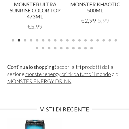
H
MONSTER ULTRA
MONSTER KHAOTIC
SUNRISE COLOR TOP
500ML
473ML
€
2,99
5,99
€
5,99
Continua lo shopping!
scopri altri prodotti della
sezione
monster energy drink da tutto il mondo
o di
MONSTER ENERGY DRINK
VISTI DI RECENTE