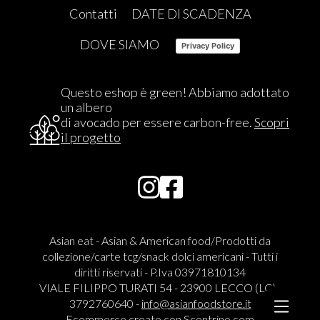
Contatti
DATE DI SCADENZA
DOVE SIAMO
Privacy Policy
Questo eshop è green! Abbiamo adottato
un albero
di avocado per essere carbon-free.
Scopri
il progetto
Asian eat - Asian & American food/Prodotti da
collezione/carte tcg/snack dolci americani - Tutti i
diritti riservati - P.Iva 03971810134
VIALE FILIPPO TURATI 54 - 23900 LECCO (LC) -
3792760640 -
info@asianfoodstore.it
Ecommerce creato con
Scontrino.com