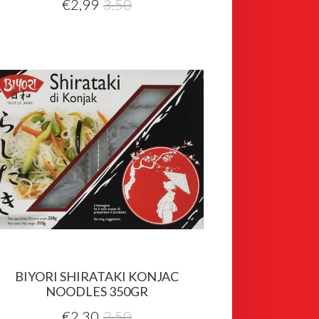
€
2,99
3,50
BIYORI SHIRATAKI KONJAC
NOODLES 350GR
€
2,30
2,50