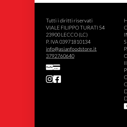
Tutti i diritti riservati
VIALE FILIPPO TURATI 54
C
23900 LECCO (LC)
P. IVA 03971810134
S
info@asianfoodstore.it
P
3792760640
C
I
P
C
C
D