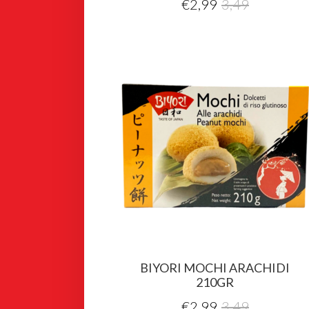
€
2,99
3,49
BIYORI MOCHI ARACHIDI
210GR
€
2,99
3,49