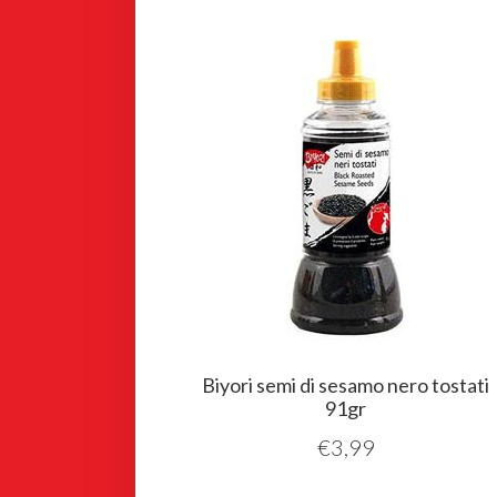
Biyori semi di sesamo nero tostati
91gr
€
3,99