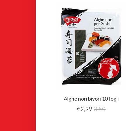
Alghe nori biyori 10 fogli
€
2,99
3,50