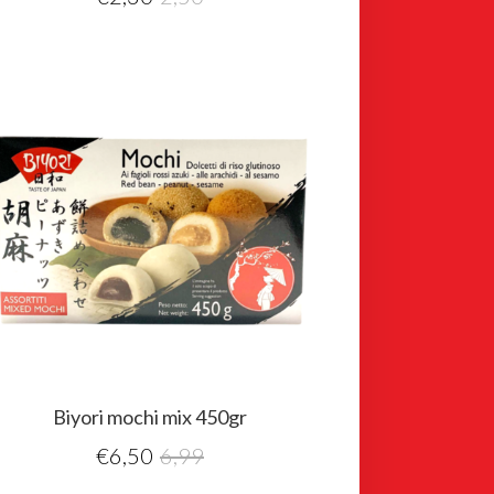
Biyori mochi mix 450gr
€
6,50
6,99