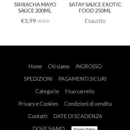
SRIRACHA MAYO
SATAY SAUCE EXOTIC
SAUCE 200ML
FOOD 250ML
€
3,99
4,50
Esaurito
Home
Chi siamo
INGROSSO
SPEDIZIONI
PAGAMENTI SICURI
Categorie
Il tuo carrello
Privacy e Cookies
Condizioni di vendita
Contatti
DATE DI SCADENZA
DOVE SIAMO
Privacy Policy