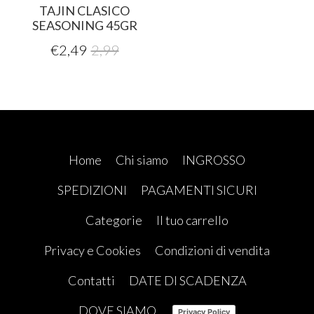
TAJIN CLASICO
SEASONING 45GR
€
2,49
2,99
Home
Chi siamo
INGROSSO
SPEDIZIONI
PAGAMENTI SICURI
Categorie
Il tuo carrello
Privacy e Cookies
Condizioni di vendita
Contatti
DATE DI SCADENZA
DOVE SIAMO
Privacy Policy