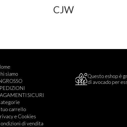
CJW
Home
hi siamo
Questo eshop è g
INGROSSO
di avocado per es
PEDIZIONI
AGAMENTI SICURI
ategorie
l tuo carrello
rivacy e Cookies
ondizioni di vendita