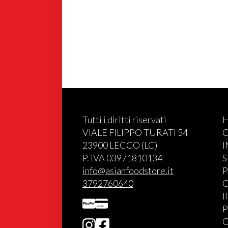
Tutti i diritti riservati
VIALE FILIPPO TURATI 54
C
23900 LECCO (LC)
P. IVA 03971810134
S
info@asianfoodstore.it
P
3792760640
C
I
P
C