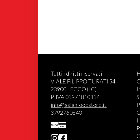
Tutti i diritti riservati
VIALE FILIPPO TURATI 54
C
23900 LECCO (LC)
P. IVA 03971810134
S
info@asianfoodstore.it
P
3792760640
C
I
P
C