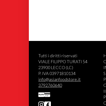
Tutti i diritti riservati
VIALE FILIPPO TURATI 54
C
23900 LECCO (LC)
P. IVA 03971810134
S
info@asianfoodstore.it
P
3792760640
C
I
P
C