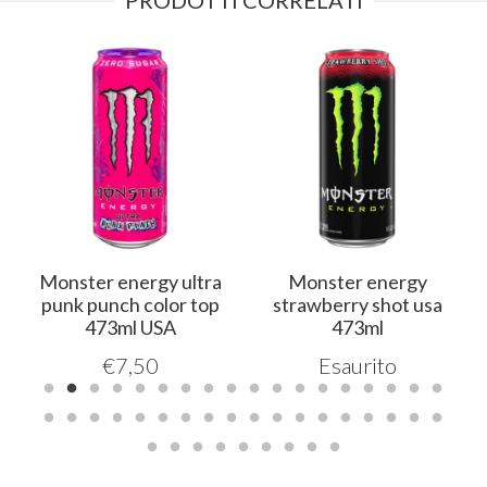
Monster energy ultra
Monster energy
l
punk punch color top
strawberry shot usa
473ml USA
473ml
€
7,50
Esaurito