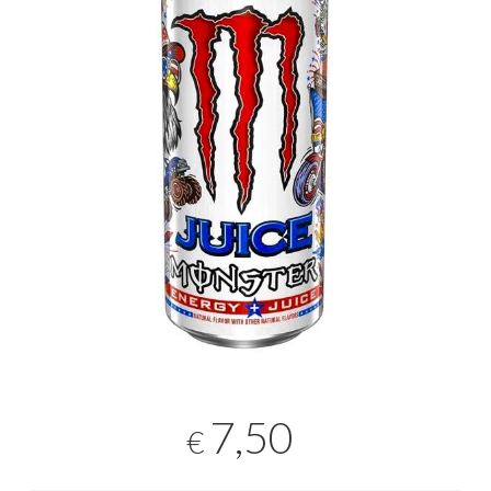
7,50
€