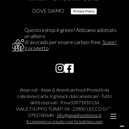
DOVE SIAMO
Privacy Policy
Questo eshop è green! Abbiamo adottato
un albero
di avocado per essere carbon-free.
Scopri
il progetto
Asian eat - Asian & American food/Prodotti da
collezione/carte tcg/snack dolci americani - Tutti i
diritti riservati - P.Iva 03971810134
VIALE FILIPPO TURATI 54 - 23900 LECCO (LC) -
3792760640 -
info@asianfoodstore.it
Ecommerce creato con
Scontrino.com