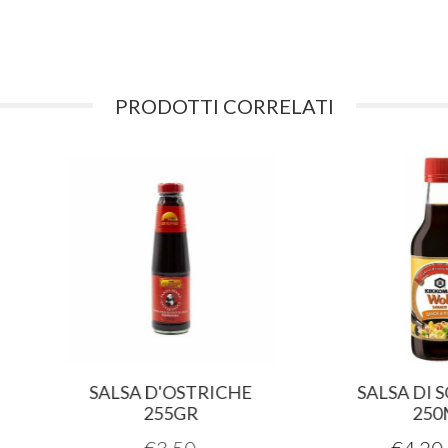
PRODOTTI CORRELATI
SALSA D'OSTRICHE
SALSA DI SOIA WOK
255GR
250ML
€
3,50
€
4,20
4,99