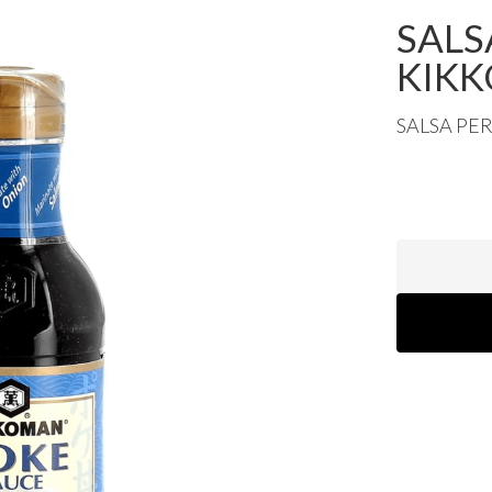
SALS
KIK
SALSA
PE