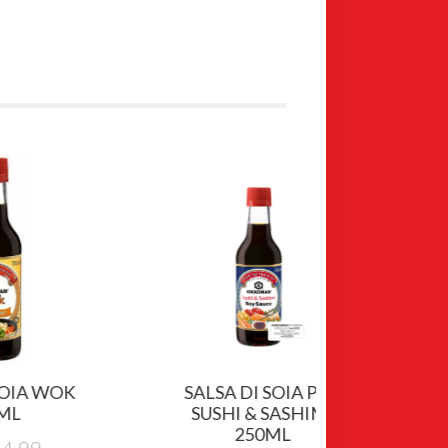
SALSA DI SOIA PER
KIKKOM
SUSHI & SASHIMI
PONZU CH
250ML
Esa