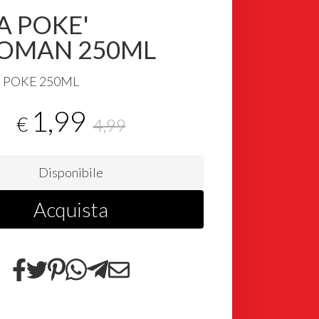
A POKE'
KOMAN 250ML
R
POKE
250ML
1,99
€
4,99
Disponibile
Acquista