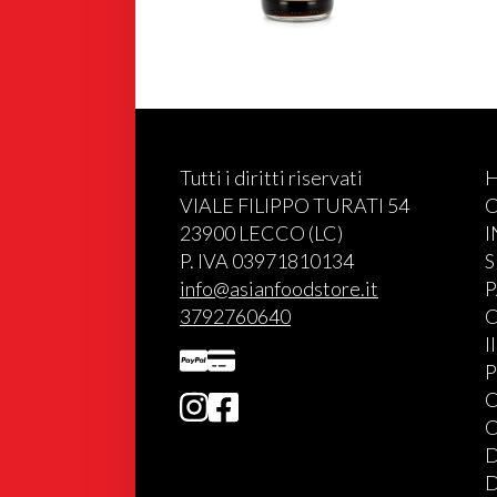
Tutti i diritti riservati
VIALE FILIPPO TURATI 54
C
23900 LECCO (LC)
P. IVA 03971810134
S
info@asianfoodstore.it
P
3792760640
C
I
P
C
C
D