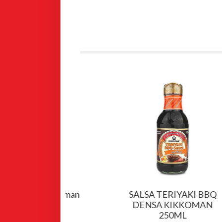
ia kikkoman
SALSA TERIYAKI BBQ
0ml
DENSA KIKKOMAN
250ML
,99