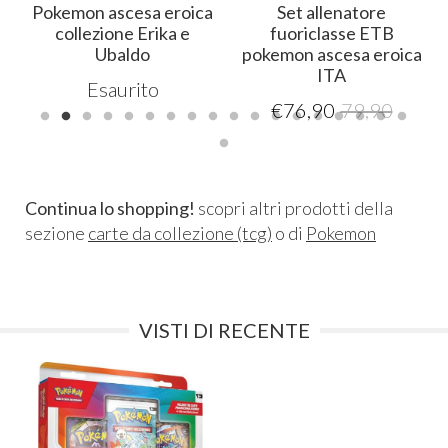
Pokemon ascesa eroica
Set allenatore
e
collezione Erika e
fuoriclasse ETB
Ubaldo
pokemon ascesa eroica
ITA
Esaurito
€
76,90
79,90
Continua lo shopping!
scopri altri prodotti della
sezione
carte da collezione (tcg)
o di
Pokemon
VISTI DI RECENTE