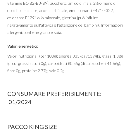
vitamine B1-B2-B3-B9), zucchero, amido di mais, 2% o meno di:
olio di palma, sale, aroma artificiale, emulsionanti E471-E322,
colorante E129*, olio minerale, glicerina (può influire
negativamente sull'attività e l'attenzione dei bambini). Informazioni
allergeni: contiene grano e soia.
Valori energetici:
Valori nutrizionali (per 100g): energia 333kcal/1394kj, grassi 1.38g
(di cui grassi saturi 0g), carboidrati 80.55g (di cui zuccheri 41.66g),
fibre 0g, proteine 2.77g, sale 0.2g.
CONSUMARE PREFERIBILMENTE:
01/2024
PACCO KING SIZE