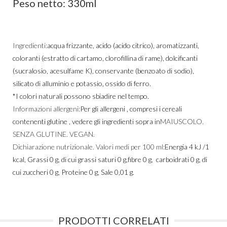
Peso netto: 330ml
Ingredienti:
acqua frizzante, acido (acido citrico), aromatizzanti,
coloranti (estratto di cartamo, clorofillina di rame), dolcificanti
(sucralosio, acesulfame K), conservante (benzoato di sodio),
silicato di alluminio e potassio, ossido di ferro.
*I colori naturali possono sbiadire nel tempo.
Informazioni allergeni:
Per gli allergeni , compresi i cereali
contenenti glutine , vedere gli ingredienti sopra in
MAIUSCOLO.
SENZA GLUTINE. VEGAN.
Dichiarazione nutrizionale. Valori medi per 100 ml:
Energia 4 kJ /1
kcal, Grassi 0 g, di cui grassi saturi 0 g,fibre 0 g, carboidrati 0 g, di
cui zuccheri 0 g, Proteine 0 g, Sale 0,01 g.
PRODOTTI CORRELATI