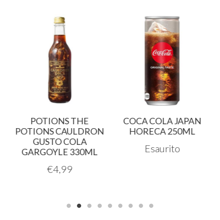
POTIONS THE
COCA COLA JAPAN
N
POTIONS CAULDRON
HORECA 250ML
GUSTO COLA
Esaurito
GARGOYLE 330ML
€
4,99