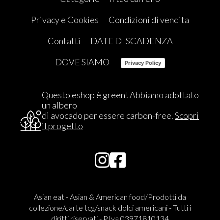
Privacy e Cookies
Condizioni di vendita
Contatti
DATE DI SCADENZA
DOVE SIAMO
Privacy Policy
Questo eshop è green! Abbiamo adottato
un albero
di avocado per essere carbon-free.
Scopri
il progetto
Asian eat - Asian & American food/Prodotti da
collezione/carte tcg/snack dolci americani - Tutti i
diritti riservati - P.Iva 03971810134