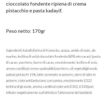
cioccolato fondente ripiena di crema
pistacchio e pasta kadayif.​
Peso netto: 170gr
Ingredienti: kataifi,(farina di frumento, acqua, amido di mais, ale
marino, lecitina di soia) cioccolato fondente(60% min cacao) (pasta
di cacao, zucchero, burro di cacao, emulsionante: lecitina di soia,
aroma vanillina) crema spalmabile(zucchero, oli vegetali(girasole,
palma) pistacchi 15%, latte scremato in polvere, siero di latte in
polvere, coloranti(antociani, curcumina, emulsionante E322
lecitina di girasole, aroma vanillina) coloranti E102, E133(puo
influire negativamente sull'attività e l'attenzone dei bambini).