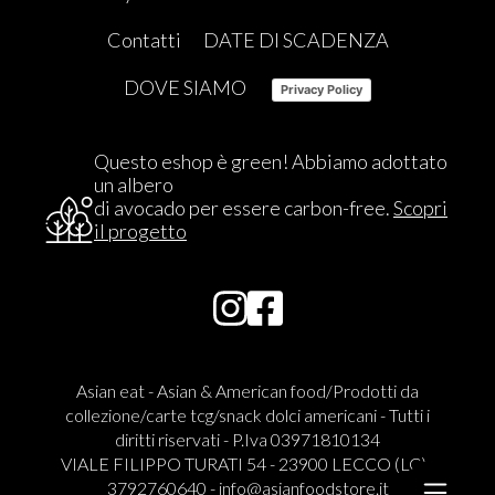
Contatti
DATE DI SCADENZA
DOVE SIAMO
Privacy Policy
Questo eshop è green! Abbiamo adottato
un albero
di avocado per essere carbon-free.
Scopri
il progetto
Asian eat - Asian & American food/Prodotti da
collezione/carte tcg/snack dolci americani - Tutti i
diritti riservati - P.Iva 03971810134
VIALE FILIPPO TURATI 54 - 23900 LECCO (LC) -
3792760640 -
info@asianfoodstore.it