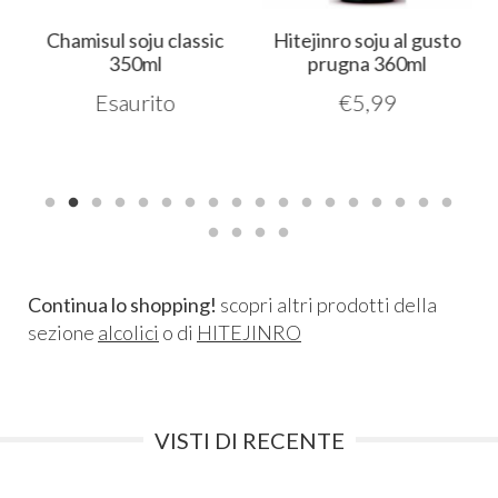
Chamisul soju classic
Hitejinro soju al gusto
350ml
prugna 360ml
Esaurito
€
5,99
Continua lo shopping!
scopri altri prodotti della
sezione
alcolici
o di
HITEJINRO
VISTI DI RECENTE